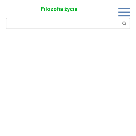
Skip
Filozofia życia
to
content
Search: