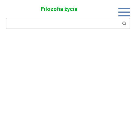
Skip
Filozofia życia
to
content
Search: