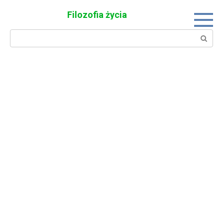
Skip
Filozofia życia
to
content
Search: