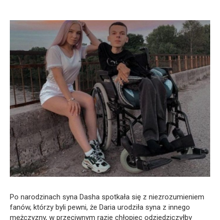
Po narodzinach syna Dasha spotkała się z niezrozumieniem
fanów, którzy byli pewni, że Daria urodziła syna z innego
mężczyzny, w przeciwnym razie chłopiec odziedziczyłby