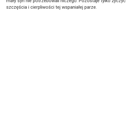
mały syn nie potrzebowali niczego. Pozostaje tylko życzyć
szczęścia i cierpliwości tej wspaniałej parze.