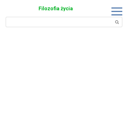
Skip
Filozofia życia
to
content
Search: