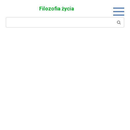
Skip
Filozofia życia
to
content
Search: