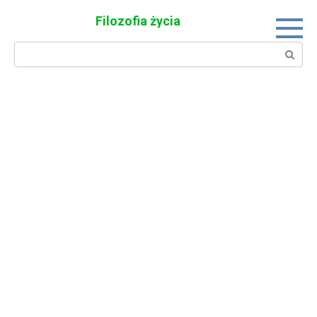
Skip
Filozofia życia
to
content
Search: