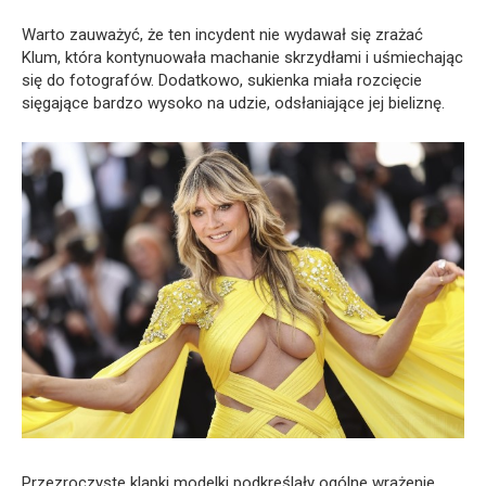
Warto zauważyć, że ten incydent nie wydawał się zrażać
Klum, która kontynuowała machanie skrzydłami i uśmiechając
się do fotografów. Dodatkowo, sukienka miała rozcięcie
sięgające bardzo wysoko na udzie, odsłaniające jej bieliznę.
Przezroczyste klapki modelki podkreślały ogólne wrażenie