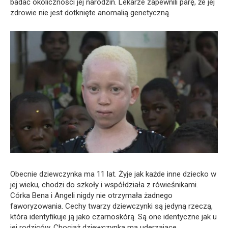
badać okoliczności jej narodzin. Lekarze zapewnili parę, że jej
zdrowie nie jest dotknięte anomalią genetyczną.
Obecnie dziewczynka ma 11 lat. Żyje jak każde inne dziecko w
jej wieku, chodzi do szkoły i współdziała z rówieśnikami.
Córka Bena i Angeli nigdy nie otrzymała żadnego
faworyzowania. Cechy twarzy dziewczynki są jedyną rzeczą,
która identyfikuje ją jako czarnoskórą. Są one identyczne jak u
jej rodziców. Chociaż dziewczynka ma uderzające