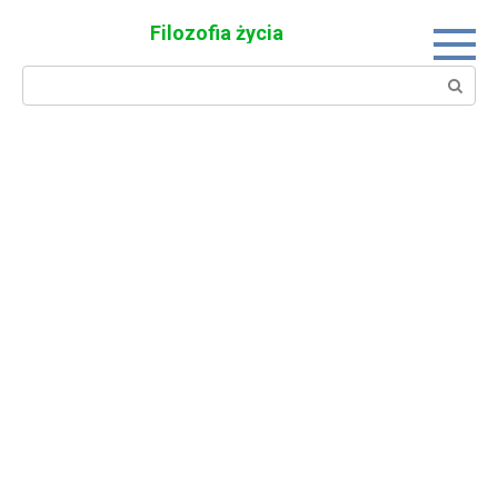
Skip
Filozofia życia
to
content
Search: