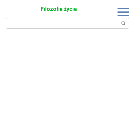
Skip
Filozofia życia
to
content
Search: