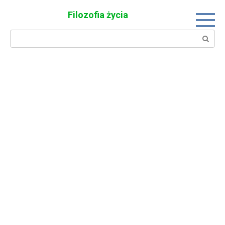
Skip
Filozofia życia
to
content
Search: