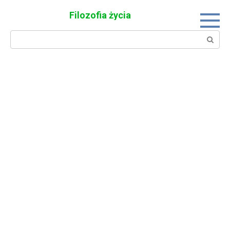
Skip
Filozofia życia
to
content
Search: