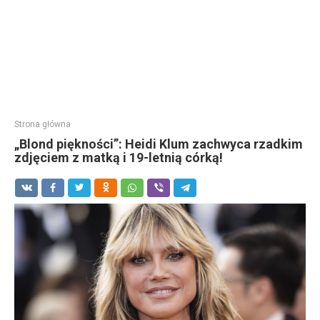
Strona główna
„Blond piękności”: Heidi Klum zachwyca rzadkim
zdjęciem z matką i 19-letnią córką!