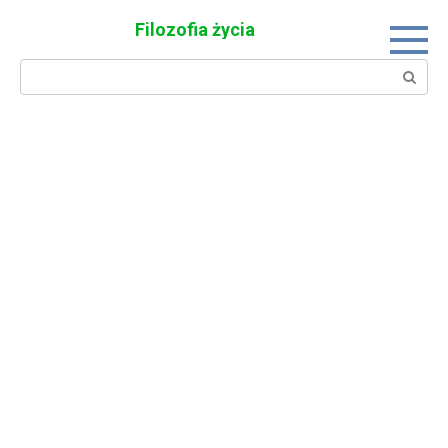
Skip
Filozofia życia
to
content
Search: