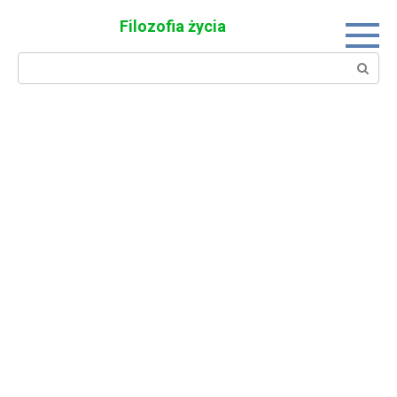
Skip
Filozofia życia
to
content
Search: