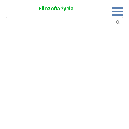
Skip
Filozofia życia
to
content
Search: