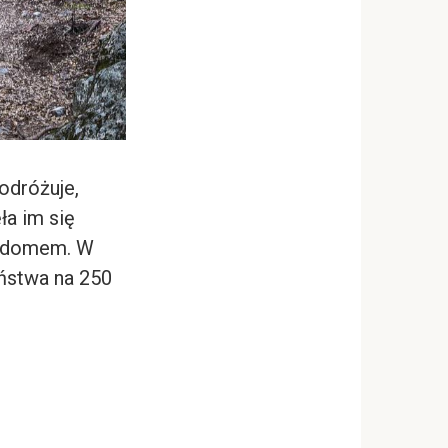
odróżuje,
ła im się
ch domem. W
aństwa na 250