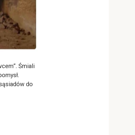
wcem”. Śmiali
 pomysł.
 sąsiadów do