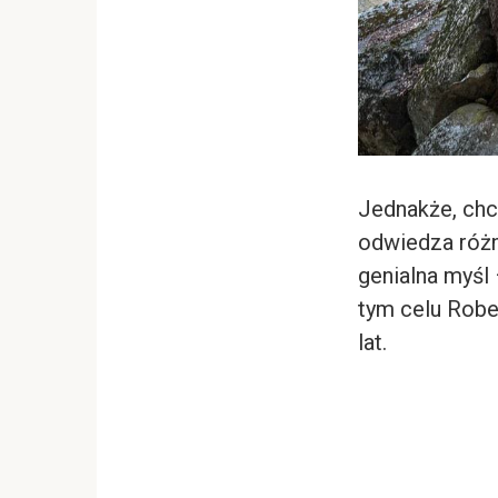
Jednakże, chci
odwiedza różn
genialna myśl 
tym celu Rober
lat.