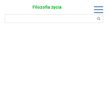
Skip
Filozofia życia
to
content
Search: