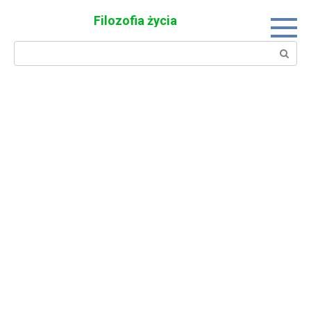
Skip
Filozofia życia
to
content
Search: