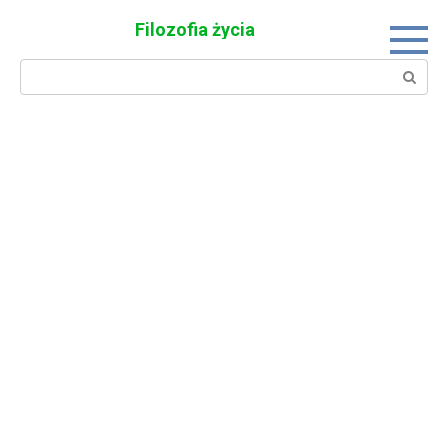
Skip
Filozofia życia
to
content
Search: