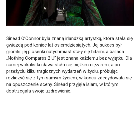
Sinéad O’Connor była znaną irlandzką artystką, która stała się
gwiazdą pod koniec lat osiemdziesiątych. Jej sukces był
gromki: jej piosenki natychmiast stały się hitami, a ballada
„Nothing Compares 2 U” jest znana każdemu bez wyjątku. Dla
samej wokalistki sława stała się ciężkim ciężarem, a po
przeżyciu kilku tragicznych wydarzeń w życiu, próbując
rozliczyć się z tym samym życiem, w końcu zdecydowała się
na opuszczenie sceny. Sinéad przyjęła islam, w którym
dostrzegała swoje uzdrowienie.