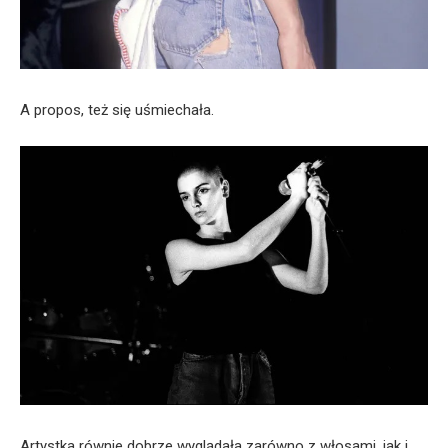
A propos, też się uśmiechała.
Artystka równie dobrze wyglądała zarówno z włosami, jak i