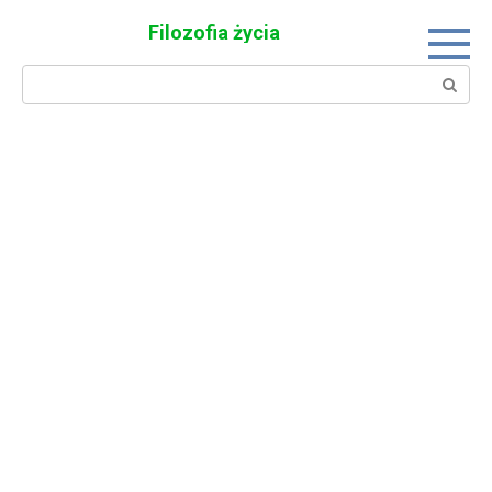
Skip
Filozofia życia
to
content
Search: