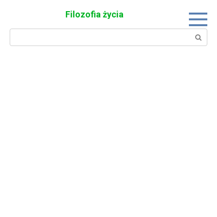
Skip
Filozofia życia
to
content
Search: