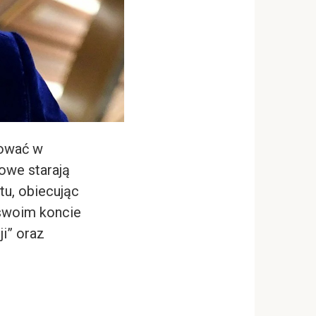
pować w
mowe starają
tu, obiecując
swoim koncie
ji” oraz