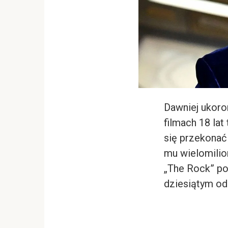
Dawniej ukoro
filmach 18 lat
się przekonać
mu wielomili
„The Rock” poj
dziesiątym odc