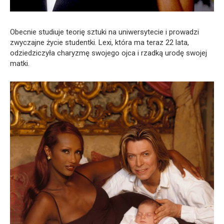
Obecnie studiuje teorię sztuki na uniwersytecie i prowadzi
zwyczajne życie studentki. Lexi, która ma teraz 22 lata,
odziedziczyła charyzmę swojego ojca i rzadką urodę swojej
matki.