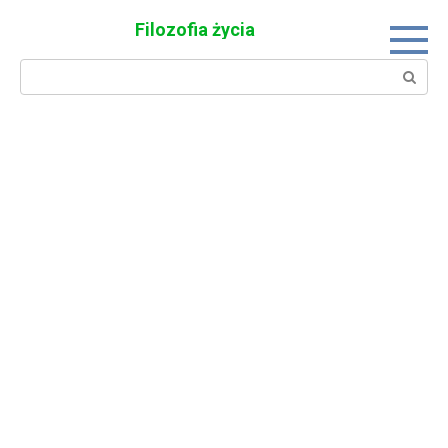
Skip
Filozofia życia
to
content
Search: