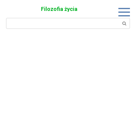
Skip
Filozofia życia
to
content
Search: