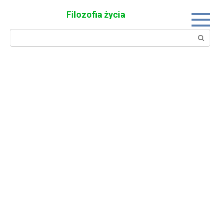
Skip
Filozofia życia
to
content
Search: