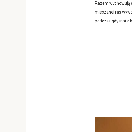
Razem wychowują sy
mieszanej ras wywoł
podczas gdy inni z