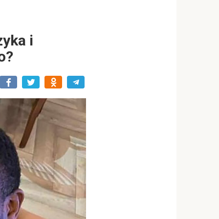
yka i
o?