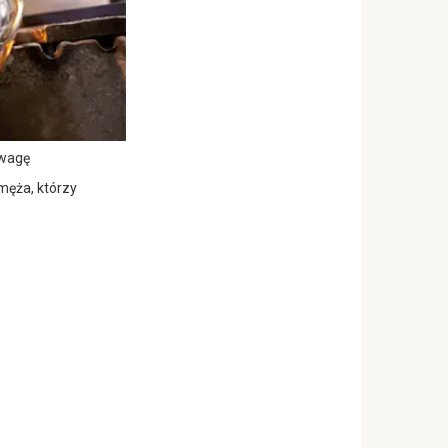
uwagę
 męża, którzy