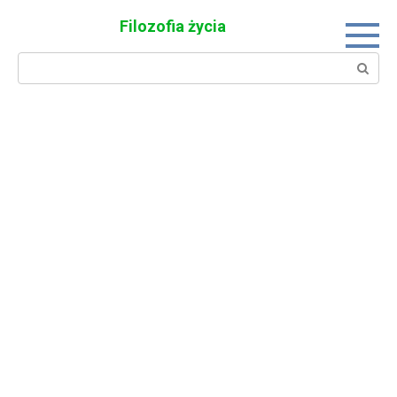
Skip
Filozofia życia
to
content
Search: