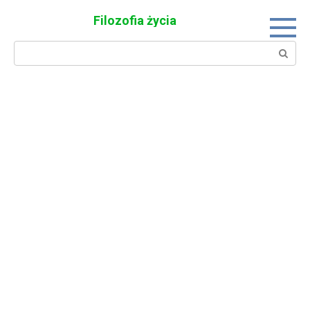
Skip
Filozofia życia
to
content
Search: