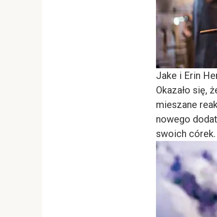
Jake i Erin He
Okazało się, ż
mieszane reak
nowego dodatku
swoich córek.