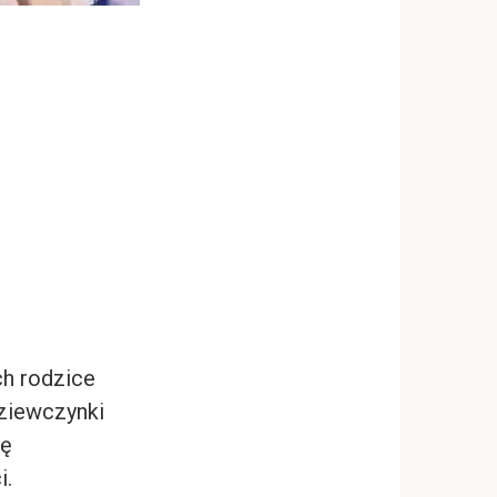
ch rodzice
Dziewczynki
ię
i.