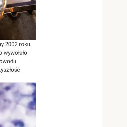
my 2002 roku.
 co wywołało
 powodu
zyszłość