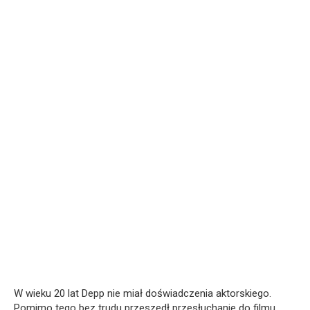
W wieku 20 lat Depp nie miał doświadczenia aktorskiego.
Pomimo tego bez trudu przeszedł przesłuchanie do filmu