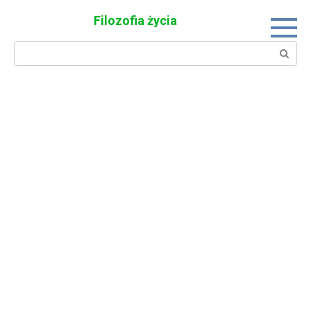
Skip
Filozofia życia
to
content
Search: