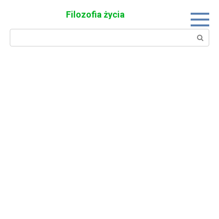
Skip
Filozofia życia
to
content
Search: