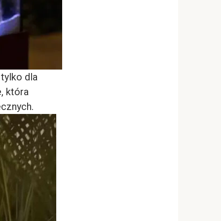
ylko dla
, która
ecznych.