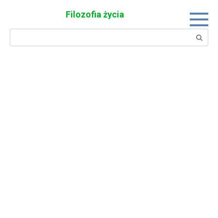
Skip
Filozofia życia
to
content
Search: