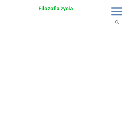
Skip
Filozofia życia
to
content
Search: