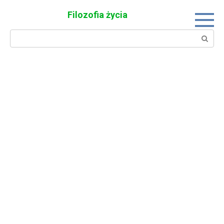
Skip
Filozofia życia
to
content
Search: