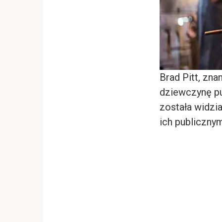
Brad Pitt, zn
dziewczynę pu
została widzi
ich publicznym