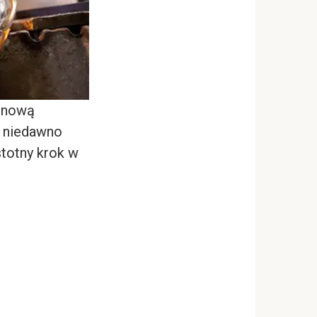
ą nową
a niedawno
stotny krok w