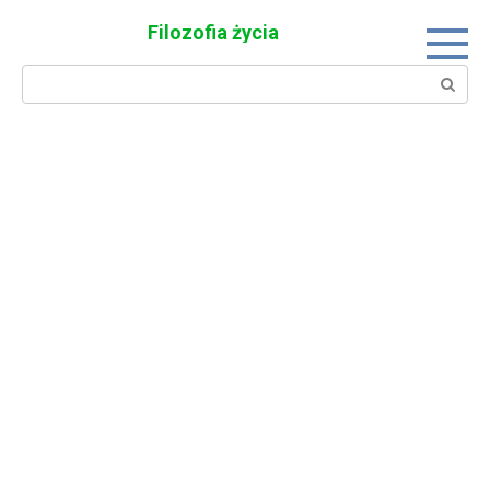
Skip
Filozofia życia
to
content
Search: