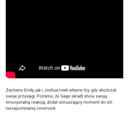
Zarówno Emily, jak i Joshua mieli własne łzy, gdy skończyli
swoje przysięgi. Pomimo, że Gage skradł show swoją
emocjonalną reakcją, dodał wzruszający moment do ich
niezapomnianej ceremonii.