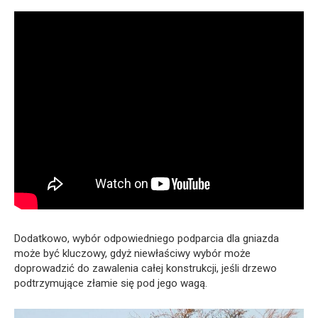
Dodatkowo, wybór odpowiedniego podparcia dla gniazda
może być kluczowy, gdyż niewłaściwy wybór może
doprowadzić do zawalenia całej konstrukcji, jeśli drzewo
podtrzymujące złamie się pod jego wagą.