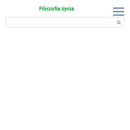
Skip
Filozofia życia
to
content
Search: