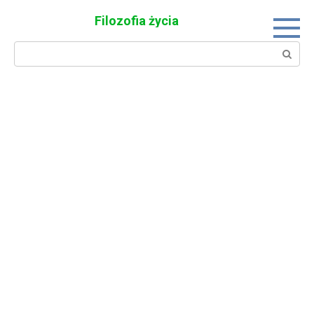
Skip
Filozofia życia
to
content
Search: