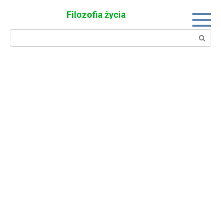
Skip
Filozofia życia
to
content
Search: