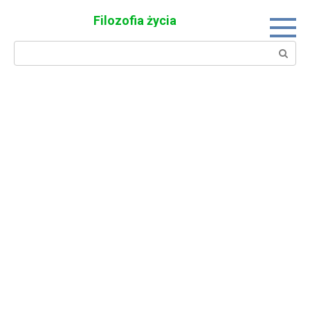
Skip
Filozofia życia
to
content
Search: