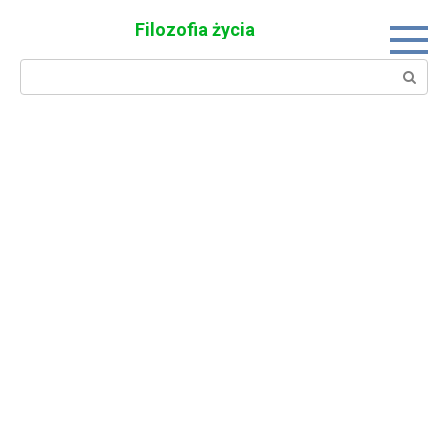
Skip
Filozofia życia
to
content
Search: