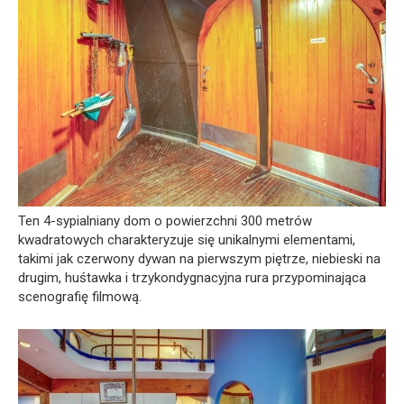
Ten 4-sypialniany dom o powierzchni 300 metrów
kwadratowych charakteryzuje się unikalnymi elementami,
takimi jak czerwony dywan na pierwszym piętrze, niebieski na
drugim, huśtawka i trzykondygnacyjna rura przypominająca
scenografię filmową.