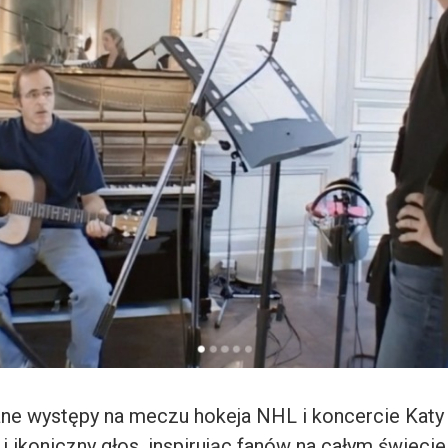
e występy na meczu hokeja NHL i koncercie Katy 
 i ikoniczny głos, inspirując fanów na całym świecie