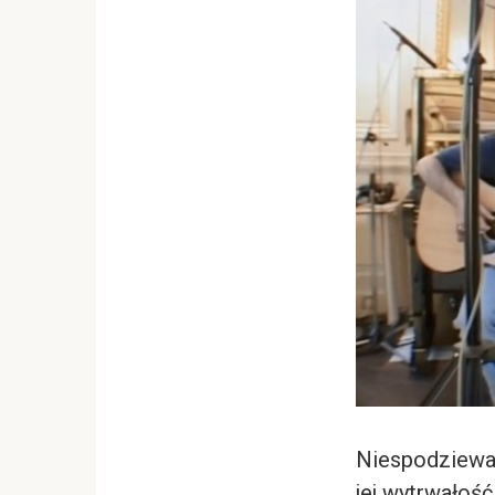
Niespodziewan
jej wytrwałość