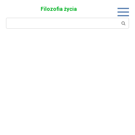
Skip
Filozofia życia
to
content
Search: