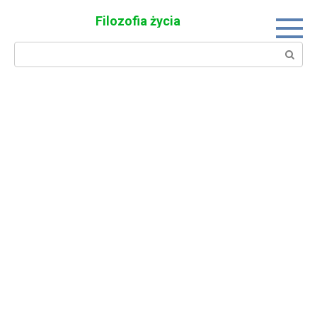
Skip
Filozofia życia
to
content
Search: