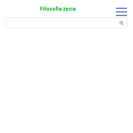
Skip
Filozofia życia
to
content
Search: