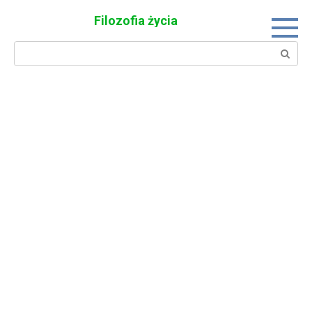
Skip
Filozofia życia
to
content
Search: