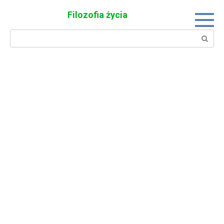
Skip
Filozofia życia
to
content
Search: