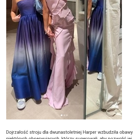
Dojrzałość stroju dla dwunastoletniej Harper wzbudziła obawy
niektórych obserwujących, którzy sugerowali, aby pozwolić jej