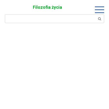
Skip
Filozofia życia
to
content
Search: