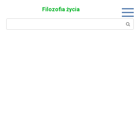
Skip
Filozofia życia
to
content
Search: