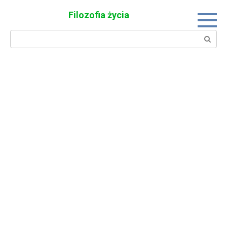
Skip
Filozofia życia
to
content
Search: