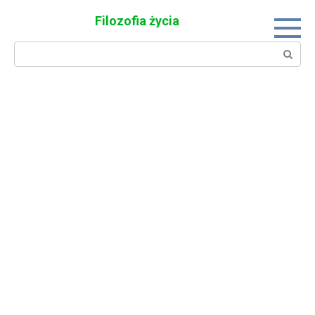
Skip
Filozofia życia
to
content
Search: